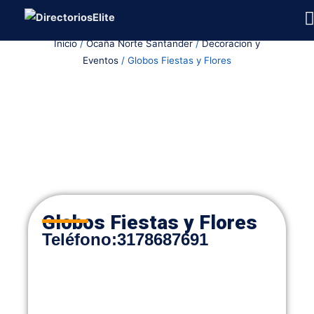
Ir
al
Inicio
/
Ocaña Norte Santander
/
Decoracion y
contenido
Eventos
/ Globos Fiestas y Flores
Globos Fiestas y Flores
Teléfono:
3178687691