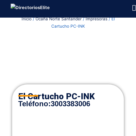
Ir
al
Inicio
/
Ocaña Norte Santander
/
Impresoras
/ El
contenido
Cartucho PC-INK
El Cartucho PC-INK
Teléfon
o
:
3003383006