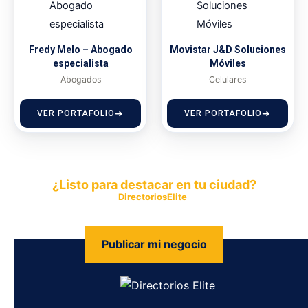
Fredy Melo – Abogado
Movistar J&D Soluciones
especialista
Móviles
Abogados
Celulares
VER PORTAFOLIO
VER PORTAFOLIO
¿Listo para destacar en tu ciudad?
Publica tu empresa en
DirectoriosElite
y permite que miles de
personas encuentren fácilmente tus productos y servicios.
Publicar mi negocio