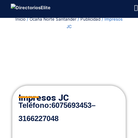
Ir
al
Inicio
/
Ocaña Norte Santander
/
Publicidad
/ Impresos
contenido
JC
Impresos JC
Teléfono
:
6075693453
–
3166227048