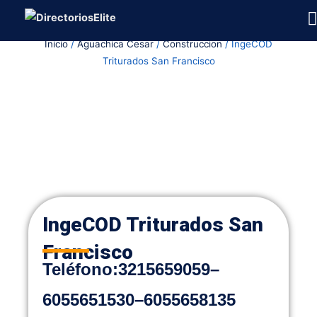
Ir
al
Inicio
/
Aguachica Cesar
/
Construccion
/ IngeCOD
contenido
Triturados San Francisco
IngeCOD Triturados San
Francisco
Teléfono:
3215659059
–
6055651530
–
6055658135