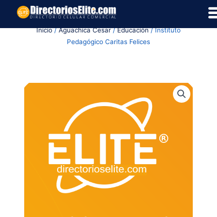
Ir
al
Inicio
/
Aguachica Cesar
/
Educación
/ Instituto
contenido
Pedagógico Caritas Felices