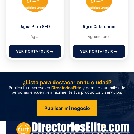
Agua Pura SED
Agro Catatumbo
Agua
Agromotores
VER PORTAFOLIO
VER PORTAFOLIO
¿Listo para destacar en tu ciudad?
Publica tu empresa en
DirectoriosElite
y permite que miles de
personas encuentren fácilmente tus productos y servicios.
Publicar mi negocio