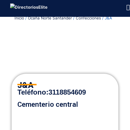
Ir
al
Inicio
/
Ocaña Norte Santander
/
Confecciones
/ J&A
contenido
J&A
Teléfono:
3118854609
Cementerio central