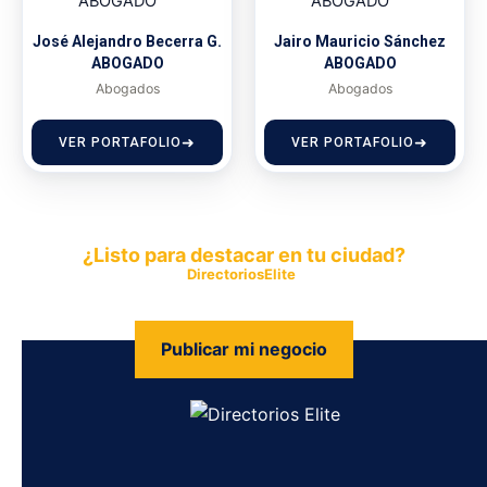
José Alejandro Becerra G.
Jairo Mauricio Sánchez
ABOGADO
ABOGADO
Abogados
Abogados
VER PORTAFOLIO
VER PORTAFOLIO
¿Listo para destacar en tu ciudad?
Publica tu empresa en
DirectoriosElite
y permite que miles de
personas encuentren fácilmente tus productos y servicios.
Publicar mi negocio