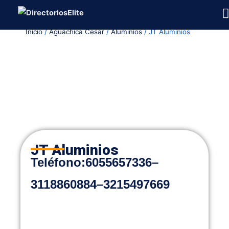
Ir
al
Inicio
/
Aguachica Cesar
/
Aluminios
/ JT Aluminios
contenido
JT Aluminios
Teléfono:
6055657336
–
3118860884
–
3215497669