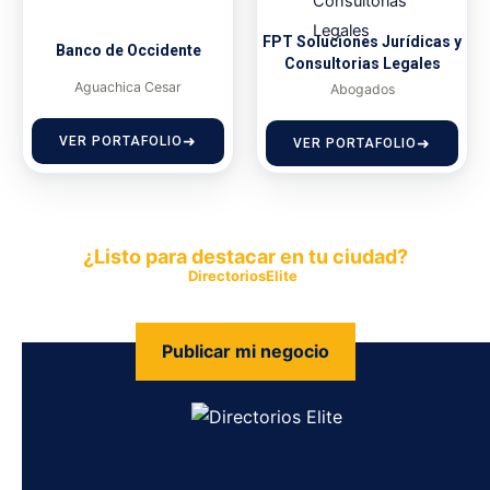
FPT Soluciones Jurídicas y
Banco de Occidente
Consultorias Legales
Aguachica Cesar
Abogados
VER PORTAFOLIO
VER PORTAFOLIO
¿Listo para destacar en tu ciudad?
Publica tu empresa en
DirectoriosElite
y permite que miles de
personas encuentren fácilmente tus productos y servicios.
Publicar mi negocio