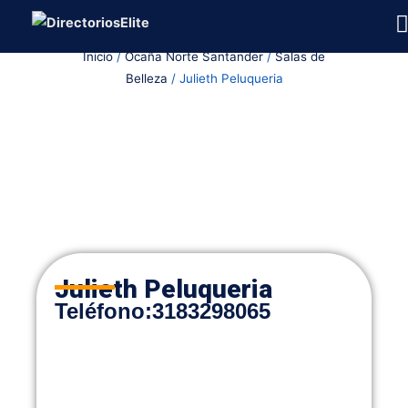
Ir
al
Inicio
/
Ocaña Norte Santander
/
Salas de
contenido
Belleza
/ Julieth Peluqueria
Julieth Peluqueria
Teléfono
:
3183298065