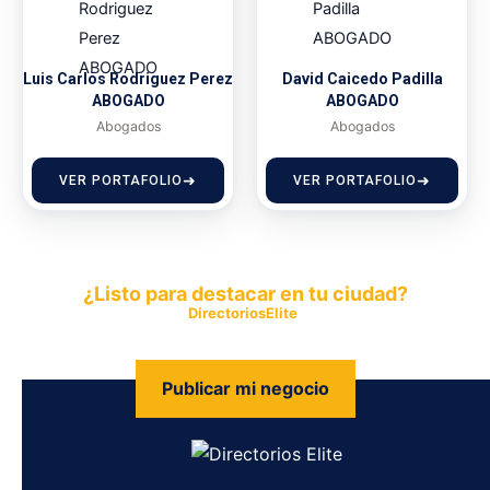
Luis Carlos Rodriguez Perez
David Caicedo Padilla
ABOGADO
ABOGADO
Abogados
Abogados
VER PORTAFOLIO
VER PORTAFOLIO
¿Listo para destacar en tu ciudad?
Publica tu empresa en
DirectoriosElite
y permite que miles de
personas encuentren fácilmente tus productos y servicios.
Publicar mi negocio