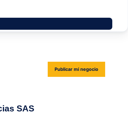
Publicar mi negocio
us
cias SAS