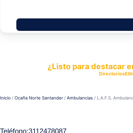
¿Listo para destacar e
Publica tu empresa en
DirectoriosElit
productos y servicios.
Inicio
/
Ocaña Norte Santander
/
Ambulancias
/ L.A.F.S. Ambulan
Teléfono:
3112478087