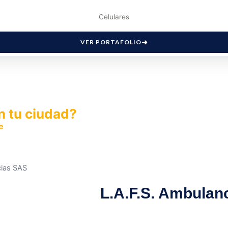
Celulares
VER PORTAFOLIO
n tu ciudad?
e
y permite que miles de personas encuentren fácilmente t
cias SAS
L.A.F.S. Ambulan