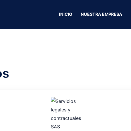
cias SAS
INICIO
NUESTRA EMPRESA
L.A.F.S. Ambulan
os