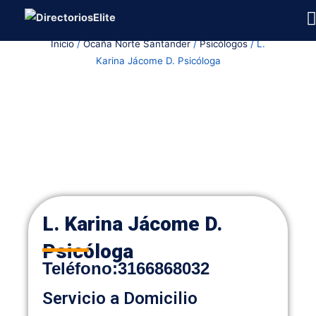
Ir
al
Inicio
/
Ocaña Norte Santander
/
Psicólogos
/ L.
contenido
Karina Jácome D. Psicóloga
L. Karina Jácome D.
Psicóloga
Teléfono
:
3166868032
Servicio a Domicilio