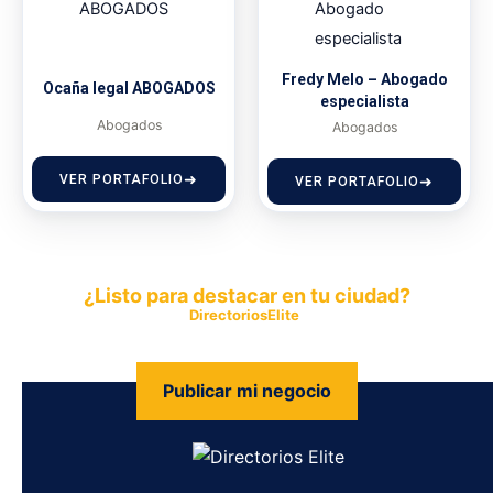
Fredy Melo – Abogado
Ocaña legal ABOGADOS
especialista
Abogados
Abogados
VER PORTAFOLIO
VER PORTAFOLIO
¿Listo para destacar en tu ciudad?
Publica tu empresa en
DirectoriosElite
y permite que miles de
personas encuentren fácilmente tus productos y servicios.
Publicar mi negocio