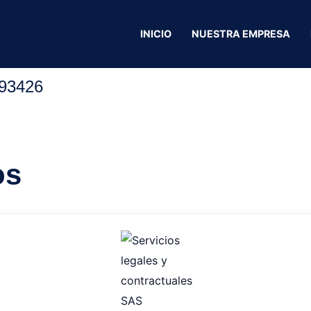
INICIO
NUESTRA EMPRESA
La gran Magola
93426
os