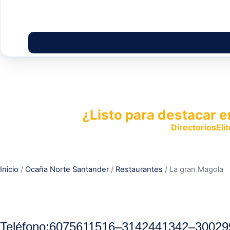
¿Listo para destacar e
Publica tu empresa en
DirectoriosElit
productos y servicios.
Inicio
/
Ocaña Norte Santander
/
Restaurantes
/ La gran Magola
Teléfono
:
6075611516
–
3142441342
–
30029