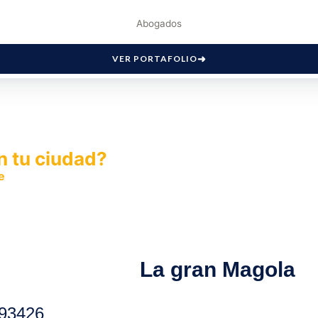
Abogados
VER PORTAFOLIO
n tu ciudad?
e
y permite que miles de personas encuentren fácilmente t
La gran Magola
93426