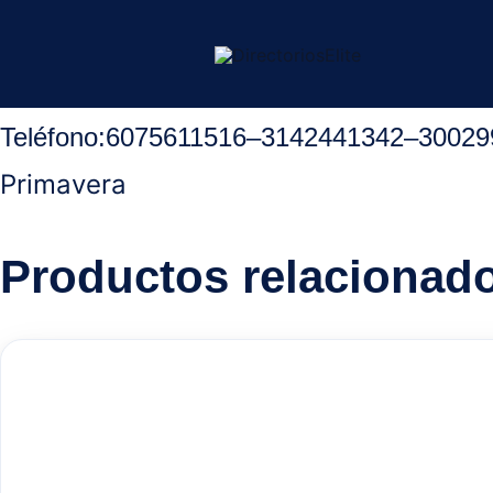
Ir
Inicio
/
Ocaña Norte Santander
/
Restaurantes
/ La gran Magola
al
contenido
Teléfono
:
6075611516
–
3142441342
–
30029
Primavera
Productos relacionad