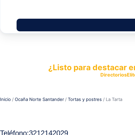
¿Listo para destacar e
Publica tu empresa en
DirectoriosElit
productos y servicios.
Inicio
/
Ocaña Norte Santander
/
Tortas y postres
/ La Tarta
Teléfono:
3212142029