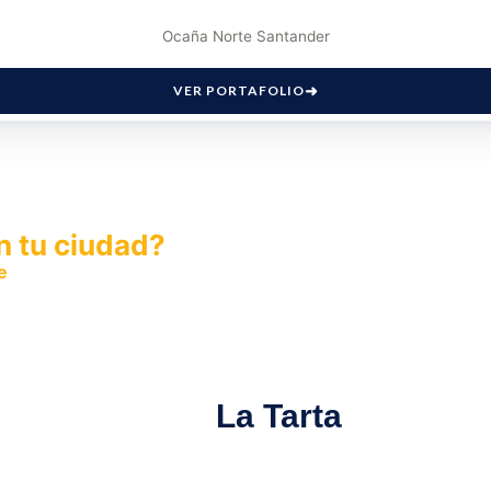
Ocaña Norte Santander
VER PORTAFOLIO
n tu ciudad?
e
y permite que miles de personas encuentren fácilmente t
La Tarta