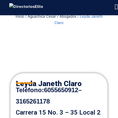
Ir
al
Inicio
/
Aguachica Cesar
/
Abogados
/ Leyda Janeth
contenido
Claro
Leyda Janeth Claro
Teléfono:
6055650912
–
3165261178
Carrera 15 No. 3 – 35 Local 2