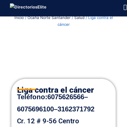
Ir
al
Inicio
/
Ocaña Norte Santander
/
Salud
/ Liga contra el
contenido
cáncer
Liga contra el cáncer
Teléfono
:
6075626566
–
6075696100
–
3162371792
Cr. 12 # 9-56 Centro