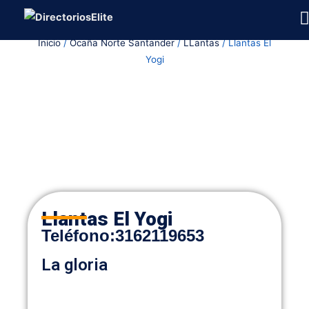
Ir
al
Inicio
/
Ocaña Norte Santander
/
LLantas
/ Llantas El
contenido
Yogi
Llantas El Yogi
Teléfon
o
:
3162119653
La gloria