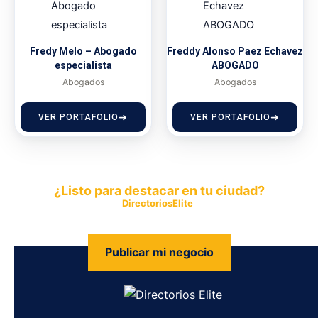
Fredy Melo – Abogado
Freddy Alonso Paez Echavez
especialista
ABOGADO
Abogados
Abogados
VER PORTAFOLIO
VER PORTAFOLIO
¿Listo para destacar en tu ciudad?
Publica tu empresa en
DirectoriosElite
y permite que miles de
personas encuentren fácilmente tus productos y servicios.
Publicar mi negocio