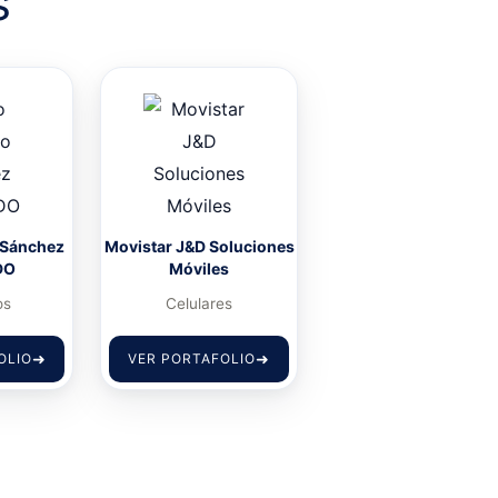
s
 Sánchez
Movistar J&D Soluciones
DO
Móviles
os
Celulares
OLIO
VER PORTAFOLIO