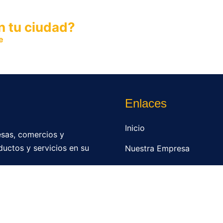
n tu ciudad?
e
y permite que miles de personas encuentren fácilmente t
Enlaces
Inicio
sas, comercios y
ductos y servicios en su
Nuestra Empresa
Directorio
Contacto