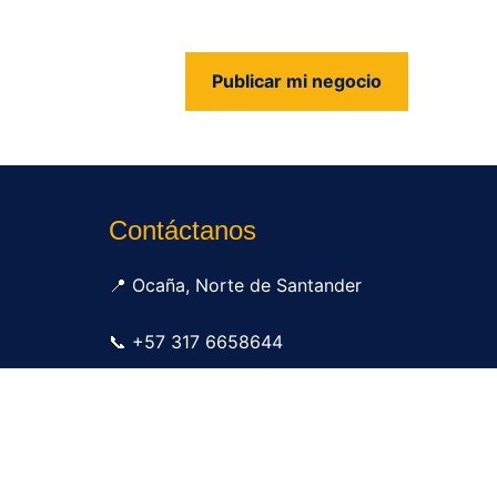
Publicar mi negocio
us
Contáctanos
📍 Ocaña, Norte de Santander
📞 +57 317 6658644
✉ info@tudirectorio.com
Publicar mi negocio