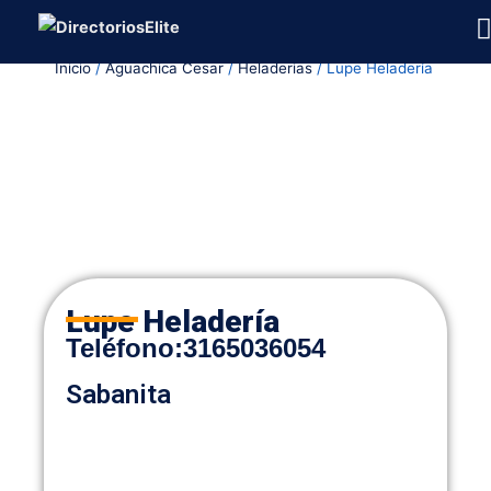
Ir
al
Inicio
/
Aguachica Cesar
/
Heladerias
/ Lupe Heladería
contenido
Lupe Heladería
Teléfono
:
3165036054
Sabanita