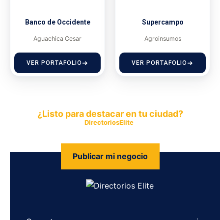
Banco de Occidente
Supercampo
Aguachica Cesar
Agroinsumos
VER PORTAFOLIO
VER PORTAFOLIO
¿Listo para destacar en tu ciudad?
Publica tu empresa en
DirectoriosElite
y permite que miles de
personas encuentren fácilmente tus productos y servicios.
Publicar mi negocio