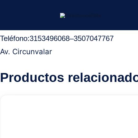
Ir
Inicio
/
Ocaña Norte Santander
/
Salas de Belleza
/ Mafe Spa
al
contenido
Teléfono
:
3153496068
–
3507047767
Av. Circunvalar
Productos relacionad