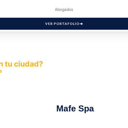
Abogados
VER PORTAFOLIO
n tu ciudad?
e
y permite que miles de personas encuentren fácilmente t
Mafe Spa