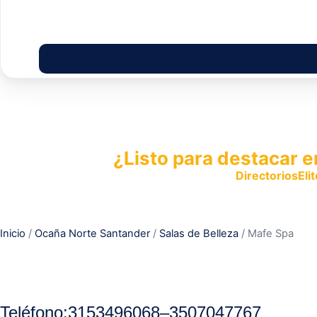
¿Listo para destacar e
Publica tu empresa en
DirectoriosElit
productos y servicios.
Inicio
/
Ocaña Norte Santander
/
Salas de Belleza
/ Mafe Spa
Teléfono
:
3153496068
–
3507047767