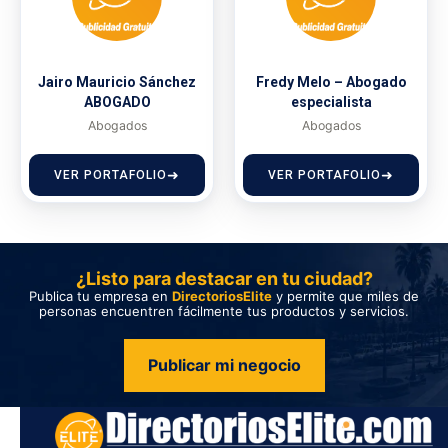
Jairo Mauricio Sánchez
Fredy Melo – Abogado
ABOGADO
especialista
Abogados
Abogados
VER PORTAFOLIO
VER PORTAFOLIO
¿Listo para destacar en tu ciudad?
Publica tu empresa en
DirectoriosElite
y permite que miles de
personas encuentren fácilmente tus productos y servicios.
Publicar mi negocio