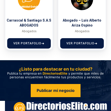
Carrascal & Santiago S.A.S
Abogado – Luis Alberto
ABOGADOS
Ariza Ospino
Abogados
Abogados
VER PORTAFOLIO
VER PORTAFOLIO
¿Listo para destacar en tu ciudad?
Publica tu empresa en
DirectoriosElite
y permite que miles de
personas encuentren fácilmente tus productos y servicios.
Publicar mi negocio