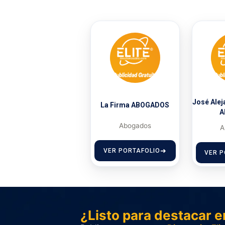
José Alej
La Firma ABOGADOS
A
Abogados
A
VER PORTAFOLIO
VER P
¿Listo para destacar e