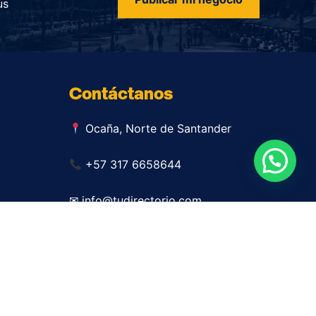
us
Contáctanos
Ocaña, Norte de Santander
+57 317 6658644
✉ info@tudirectorio.com
Publicar mi negocio