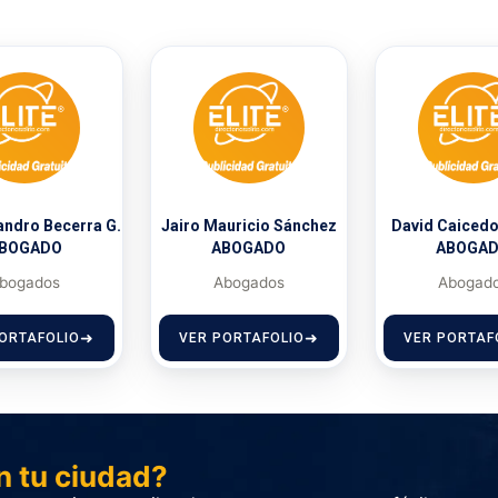
andro Becerra G.
Jairo Mauricio Sánchez
David Caicedo
BOGADO
ABOGADO
ABOGA
bogados
Abogados
Abogad
ORTAFOLIO
VER PORTAFOLIO
VER PORTAF
n tu ciudad?