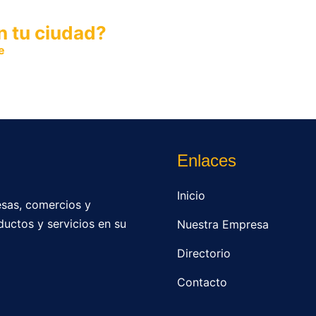
n tu ciudad?
e
y permite que miles de personas encuentren fácilmente t
Enlaces
Inicio
sas, comercios y
ductos y servicios en su
Nuestra Empresa
Directorio
Contacto