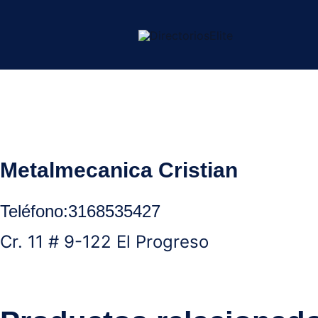
Ir
al
contenido
Inicio
/
Aguachica Cesar
/
Ornamentacion
/ Metalmecanica Cristi
Metalmecanica Cristian
Teléfono
:
3168535427
Cr. 11 # 9-122 El Progreso