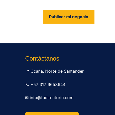
Publicar mi negocio
us
Contáctanos
📍 Ocaña, Norte de Santander
📞 +57 317 6658644
✉ info@tudirectorio.com