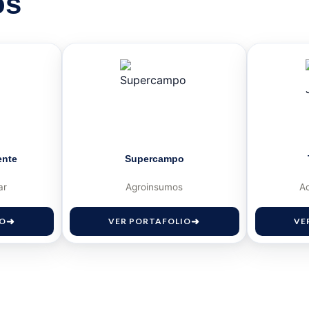
os
ente
Supercampo
ar
Agroinsumos
A
IO
VER PORTAFOLIO
VE