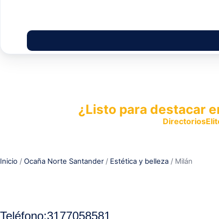
¿Listo para destacar e
Publica tu empresa en
DirectoriosElit
productos y servicios.
Inicio
/
Ocaña Norte Santander
/
Estética y belleza
/ Milán
Teléfono:
3177058581