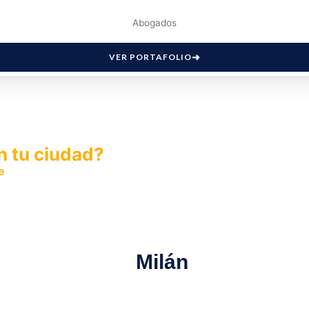
Abogados
VER PORTAFOLIO
n tu ciudad?
e
y permite que miles de personas encuentren fácilmente t
Milán