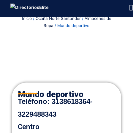
Ir
al
Inicio
/
Ocaña Norte Santander
/
Almacenes de
contenido
Ropa
/ Mundo deportivo
Mundo deportivo
Teléfono:
3138618364-
3229488343
Centro