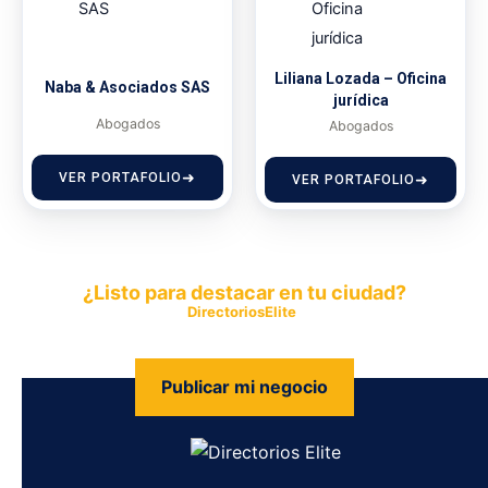
Liliana Lozada – Oficina
Naba & Asociados SAS
jurídica
Abogados
Abogados
VER PORTAFOLIO
VER PORTAFOLIO
¿Listo para destacar en tu ciudad?
Publica tu empresa en
DirectoriosElite
y permite que miles de
personas encuentren fácilmente tus productos y servicios.
Publicar mi negocio