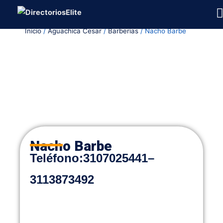
Ir
al
Inicio
/
Aguachica Cesar
/
Barberias
/ Nacho Barbe
contenido
Nacho Barbe
Teléfono:
3107025441
–
3113873492