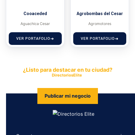
Cooaceded
Agrobombas del Cesar
Aguachica Cesar
Agromotores
VER PORTAFOLIO
VER PORTAFOLIO
¿Listo para destacar en tu ciudad?
Publica tu empresa en
DirectoriosElite
y permite que miles de
personas encuentren fácilmente tus productos y servicios.
Publicar mi negocio