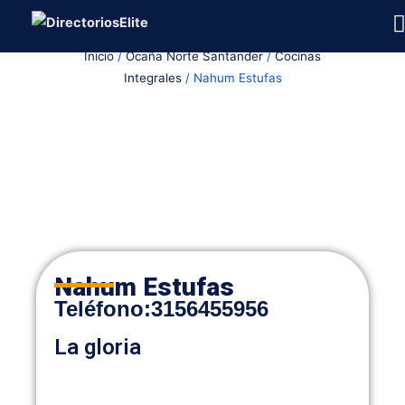
Ir
al
Inicio
/
Ocaña Norte Santander
/
Cocinas
contenido
Integrales
/ Nahum Estufas
Nahum Estufas
Teléfono
:
3156455956
La gloria