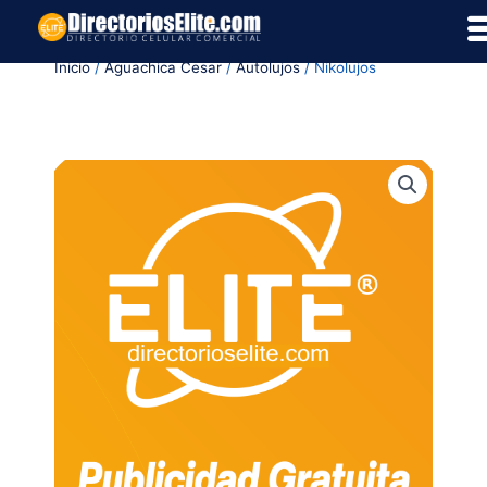
Ir
al
Inicio
/
Aguachica Cesar
/
Autolujos
/ Nikolujos
contenido