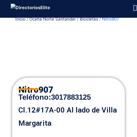
Ir
al
Inicio
/
Ocaña Norte Santander
/
Bicicletas
/ Nitro907
contenido
Nitro907
Teléfono
:
3017883125
Cl.12#17A-00 Al lado de Villa
Margarita