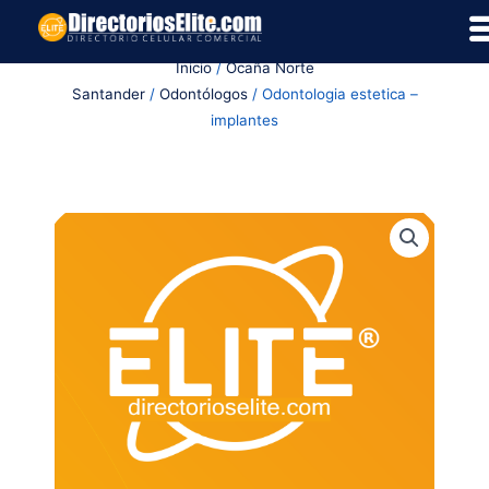
Ir
al
Inicio
/
Ocaña Norte
contenido
Santander
/
Odontólogos
/ Odontologia estetica –
implantes