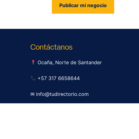
Publicar mi negocio
us
Contáctanos
Ocaña, Norte de Santander
+57 317 6658644
✉ info@tudirectorio.com
Publicar mi negocio