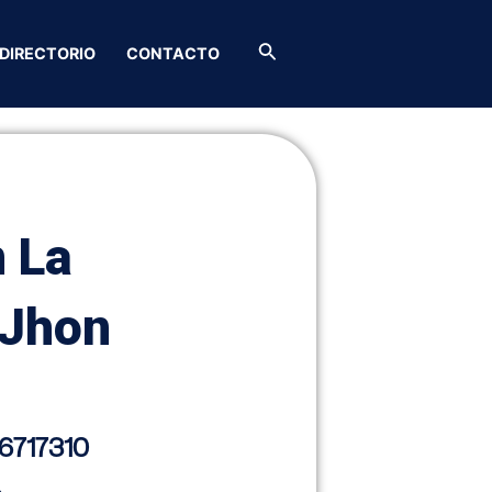
Buscar
DIRECTORIO
CONTACTO
 La
 Jhon
6717310