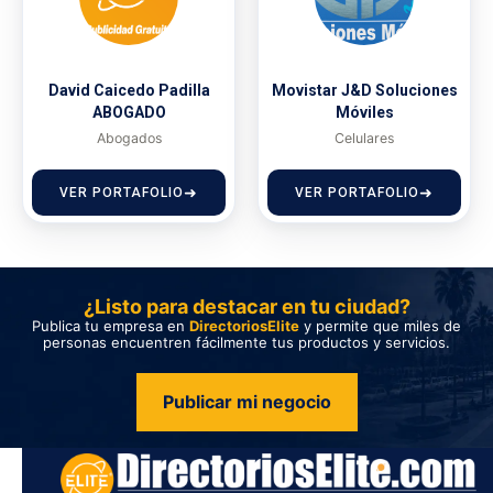
David Caicedo Padilla
Movistar J&D Soluciones
ABOGADO
Móviles
Abogados
Celulares
VER PORTAFOLIO
VER PORTAFOLIO
¿Listo para destacar en tu ciudad?
Publica tu empresa en
DirectoriosElite
y permite que miles de
personas encuentren fácilmente tus productos y servicios.
Publicar mi negocio