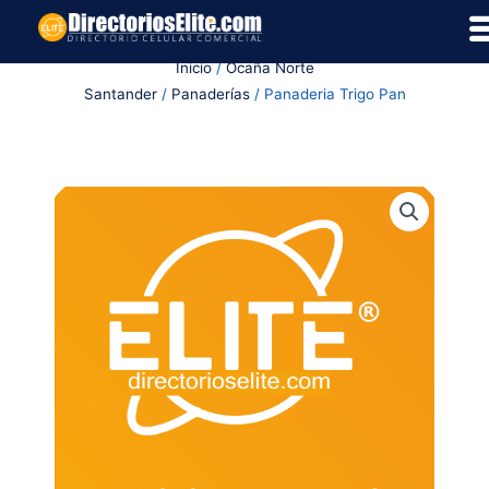
Ir
al
Inicio
/
Ocaña Norte
contenido
Santander
/
Panaderías
/ Panaderia Trigo Pan