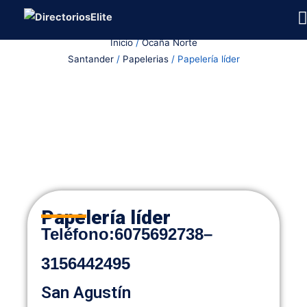
Ir
al
Inicio
/
Ocaña Norte
contenido
Santander
/
Papelerias
/ Papelería líder
Papelería líder
Teléfono
:
6075692738
–
3156442495
San Agustín