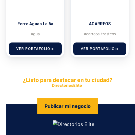
Ferre Aguas La 6a
ACARREOS
Agua
Acarreos-trasteos
VER PORTAFOLIO
VER PORTAFOLIO
¿Listo para destacar en tu ciudad?
Publica tu empresa en
DirectoriosElite
y permite que miles de
personas encuentren fácilmente tus productos y servicios.
Publicar mi negocio