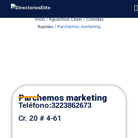
Ir
al
Inicio
/
Aguachica Cesar
/
Comidas
contenido
Rapidas
/ Parchemos marketing
Parchemos marketing
Teléfono:
3223862673
Cr. 20 # 4-61