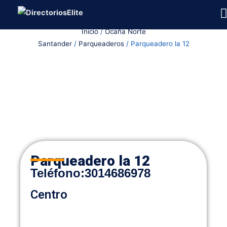
Ir
al
Inicio
/
Ocaña Norte
contenido
Santander
/
Parqueaderos
/ Parqueadero la 12
Parqueadero la 12
Teléfono
:
3014686978
Centro