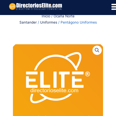
Ir
al
Inicio
/
Ocaña Norte
contenido
Santander
/
Uniformes
/ Pentágono Uniformes