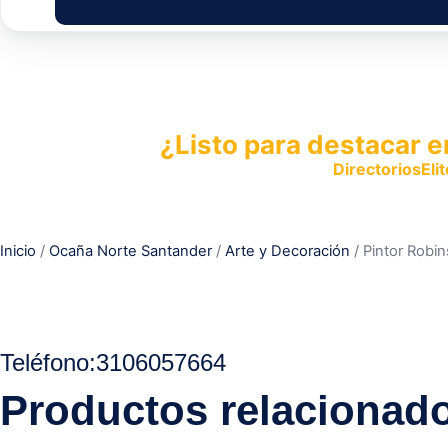
¿Listo para destacar e
Publica tu empresa en
DirectoriosElit
productos y servicios.
Inicio
/
Ocaña Norte Santander
/
Arte y Decoración
/ Pintor Robi
Teléfono:
3106057664
Productos relacionad