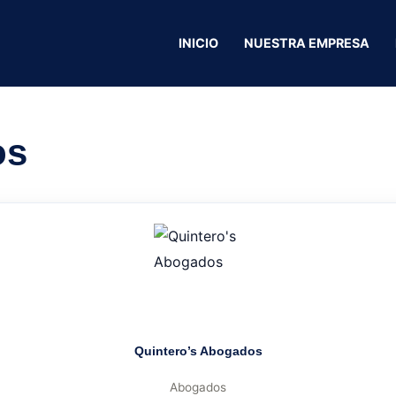
nson Guerrero
INICIO
NUESTRA EMPRESA
Pintor Robinson 
os
Quintero’s Abogados
Abogados