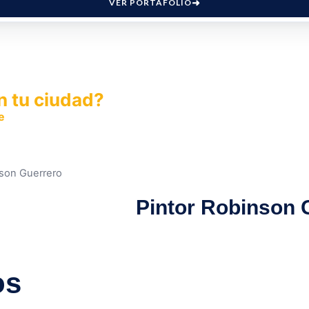
VER PORTAFOLIO
n tu ciudad?
e
y permite que miles de personas encuentren fácilmente t
nson Guerrero
Pintor Robinson 
os