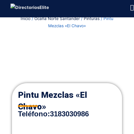
Ir
al
Inicio
/
Ocaña Norte Santander
/
Pinturas
/ Pintu
contenido
Mezclas «El Chavo»
Pintu Mezclas «El
Chavo»
Teléfono
:
3183030986