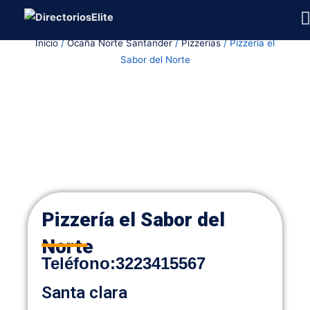
Ir
al
Inicio
/
Ocaña Norte Santander
/
Pizzerias
/ Pizzería el
contenido
Sabor del Norte
Pizzería el Sabor del
Norte
Teléfono
:
3223415567
Santa clara