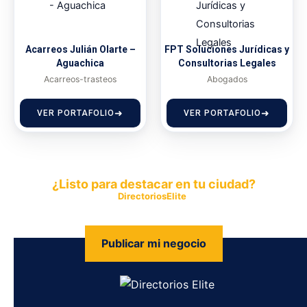
Acarreos Julián Olarte –
FPT Soluciones Jurídicas y
Aguachica
Consultorias Legales
Acarreos-trasteos
Abogados
VER PORTAFOLIO
VER PORTAFOLIO
¿Listo para destacar en tu ciudad?
Publica tu empresa en
DirectoriosElite
y permite que miles de
personas encuentren fácilmente tus productos y servicios.
Publicar mi negocio