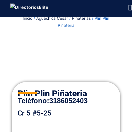
Ir
al
Inicio
/
Aguachica Cesar
/
Pinaterias
/ Plin Plin
contenido
Piñateria
Plin Plin Piñateria
Teléfono
:
3186052403
Cr 5 #5-25