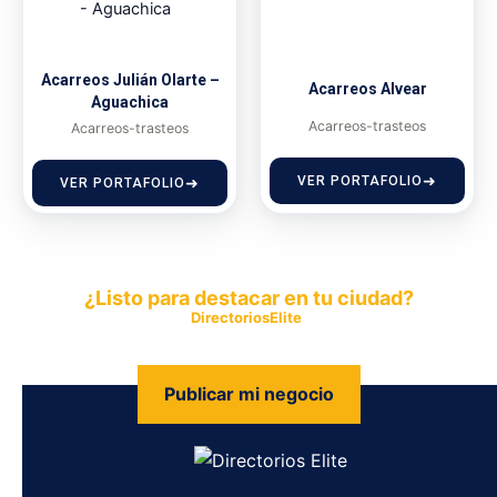
Acarreos Julián Olarte –
Acarreos Alvear
Aguachica
Acarreos-trasteos
Acarreos-trasteos
VER PORTAFOLIO
VER PORTAFOLIO
¿Listo para destacar en tu ciudad?
Publica tu empresa en
DirectoriosElite
y permite que miles de
personas encuentren fácilmente tus productos y servicios.
Publicar mi negocio