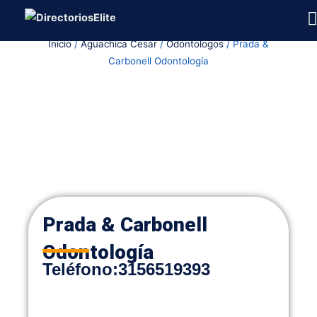
Ir
al
Inicio
/
Aguachica Cesar
/
Odontologos
/ Prada &
contenido
Carbonell Odontología
Prada & Carbonell
Odontología
Teléfono
:
3156519393