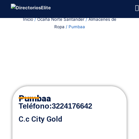
Ir
al
Inicio
/
Ocaña Norte Santander
/
Almacenes de
contenido
Ropa
/ Pumbaa
Pumbaa
Teléfono:
3224176642
C.c City Gold