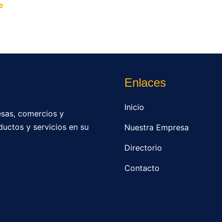
e
y permite que miles de personas encuentren fácilmente t
Enlaces
Inicio
sas, comercios y
ductos y servicios en su
Nuestra Empresa
Directorio
Contacto