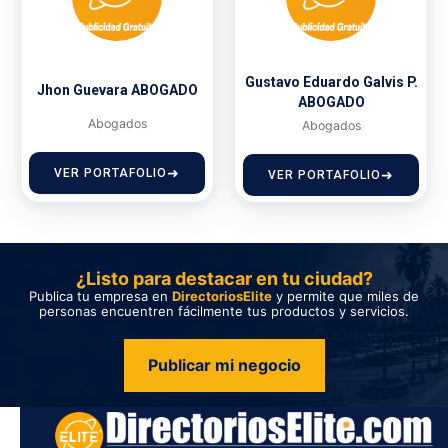
Gustavo Eduardo Galvis P.
Jhon Guevara ABOGADO
ABOGADO
Abogados
Abogados
VER PORTAFOLIO
VER PORTAFOLIO
¿Listo para destacar en tu ciudad?
Publica tu empresa en
DirectoriosElite
y permite que miles de
personas encuentren fácilmente tus productos y servicios.
Publicar mi negocio