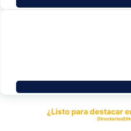
¿Listo para destacar e
Publica tu empresa en
DirectoriosElit
productos y servicios.