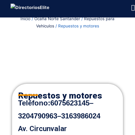
Ir
al
Inicio
/
Ocaña Norte Santander
/
Repuestos para
contenido
Vehiculos
/ Repuestos y motores
Repuestos y motores
Teléfono:
6075623145
–
3204790963
–
3163986024
Av. Circunvalar