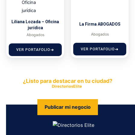
Liliana Lozada – Oficina
La Firma ABOGADOS
jurídica
Abogados
Abogados
VER PORTAFOLIO
VER PORTAFOLIO
¿Listo para destacar en tu ciudad?
Publica tu empresa en
DirectoriosElite
y permite que miles de
personas encuentren fácilmente tus productos y servicios.
Publicar mi negocio