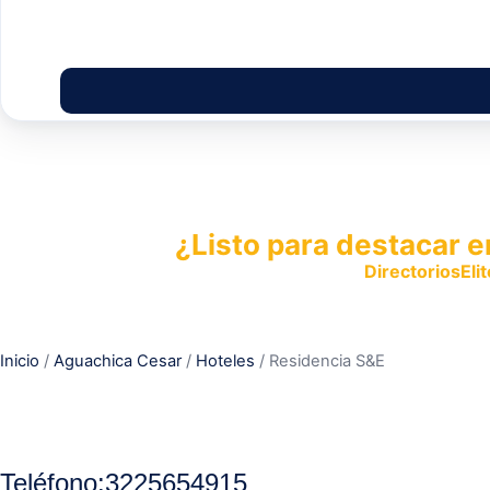
¿Listo para destacar e
Publica tu empresa en
DirectoriosElit
productos y servicios.
Inicio
/
Aguachica Cesar
/
Hoteles
/ Residencia S&E
Teléfono
:
3225654915