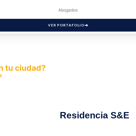
Abogados
VER PORTAFOLIO
n tu ciudad?
e
y permite que miles de personas encuentren fácilmente t
Residencia S&E