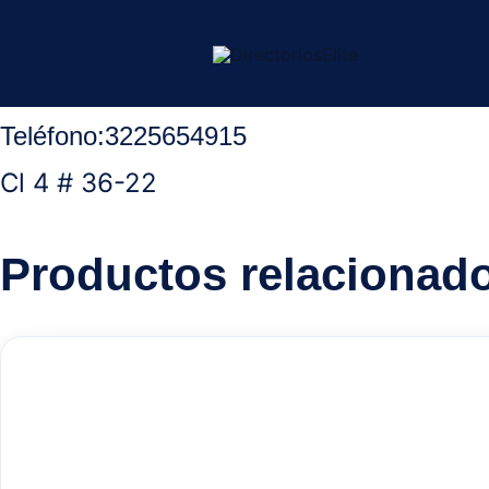
Ir
Inicio
/
Aguachica Cesar
/
Hoteles
/ Residencia S&E
al
contenido
Teléfono
:
3225654915
Cl 4 # 36-22
Productos relacionad