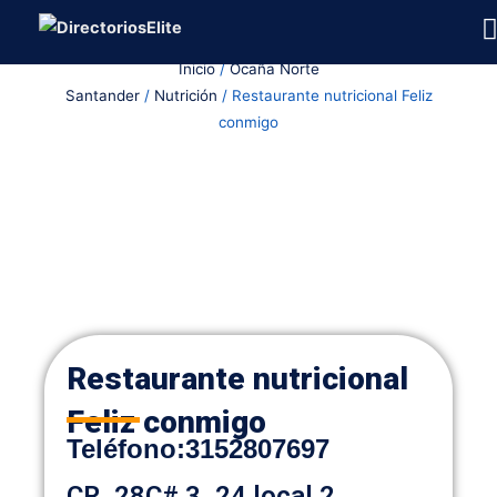
Ir
al
Inicio
/
Ocaña Norte
contenido
Santander
/
Nutrición
/ Restaurante nutricional Feliz
conmigo
Restaurante nutricional
Feliz conmigo
Teléfono
:
3152807697
CR. 28C# 3_24 local 2