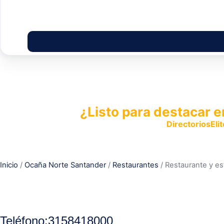
¿Listo para destacar e
Publica tu empresa en
DirectoriosElit
productos y servicios.
Inicio
/
Ocaña Norte Santander
/
Restaurantes
/ Restaurante y es
Teléfono
:
3158418000