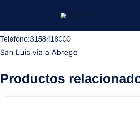
Ir
Inicio
/
Ocaña Norte Santander
/
Restaurantes
/ Restaurante y es
al
contenido
Teléfono
:
3158418000
San Luis vía a Abrego
Productos relacionad