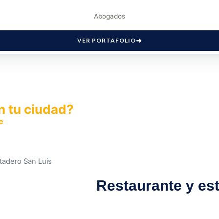
Abogados
VER PORTAFOLIO
n tu ciudad?
e
y permite que miles de personas encuentren fácilmente t
tadero San Luis
Restaurante y es