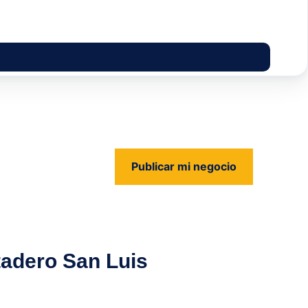
Publicar mi negocio
us
tadero San Luis