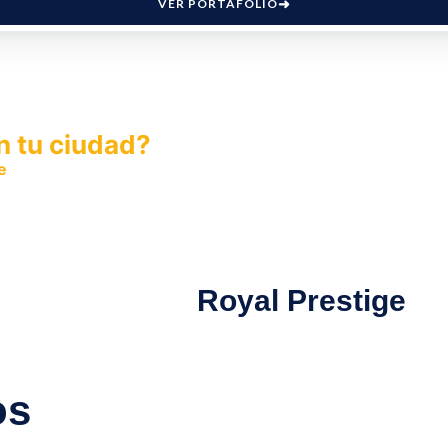
VER PORTAFOLIO
n tu ciudad?
e
y permite que miles de personas encuentren fácilmente t
Royal Prestige
os