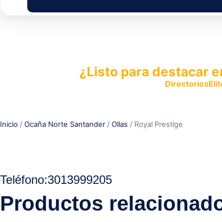
¿Listo para destacar e
Publica tu empresa en
DirectoriosElit
productos y servicios.
Inicio
/
Ocaña Norte Santander
/
Ollas
/ Royal Prestige
Teléfono:
3013999205
Productos relacionad