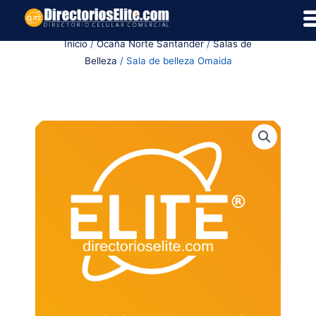
Ir
al
Inicio
/
Ocaña Norte Santander
/
Salas de
contenido
Belleza
/ Sala de belleza Omaida