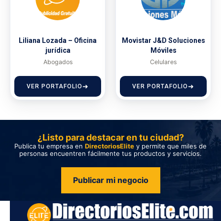
Liliana Lozada – Oficina
Movistar J&D Soluciones
jurídica
Móviles
Abogados
Celulares
VER PORTAFOLIO
VER PORTAFOLIO
¿Listo para destacar en tu ciudad?
Publica tu empresa en
DirectoriosElite
y permite que miles de
personas encuentren fácilmente tus productos y servicios.
Publicar mi negocio